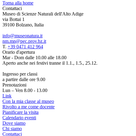
Torna alla home
Contattaci
Museo di Scienze Naturali dell'Alto Adige
via Bottai 1
39100 Bolzano, Italia
info@museonatura.it
nm.mn@pec.prov.bz.it
T.
+39 0471 412 964
Orario d'apertura
Mar - Dom dalle 10.00 alle 18.00
Aperto anche nei festivi tranne il 1.1., 1.5., 25.12.
Ingresso per classi
a partire dalle ore 9.00
Prenotazioni
Lun – Ven 8.00 - 13.00
Link
Con la mia classe al museo
Rivolto a me come docente
Pianificare la visita
Calendario eventi
Dove siamo
Chi siamo
Contattaci