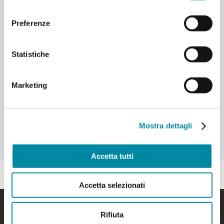
consenso
con bus privato
Preferenze
Coi mezzi pubblici
Statistiche
Marketing
Domande? Contattaci!
T.
+39 0471 41 29 64
| M.
info@naturmuseum.it
Mostra dettagli
Accetta tutti
Accetta selezionati
Contattaci
Rifiuta