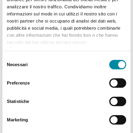
Chi siamo
analizzare il nostro traffico. Condividiamo inoltre
Collaboriamo con...
Edificio
informazioni sul modo in cui utilizzi il nostro sito con i
PCTO (tirocini/alternanza scuola-lavoro) al Museo
nostri partner che si occupano di analisi dei dati web,
Contattaci
pubblicità e social media, i quali potrebbero combinarle
Museo di Scienze Naturali dell'Alto Adige
via Bottai 1
con altre informazioni che hai fornito loro o che hanno
39100 Bolzano, Italia
raccolto dal tuo utilizzo dei loro servizi.
info@museonatura.it
nm.mn@pec.prov.bz.it
Selezione
T.
+39 0471 412 964
Necessari
del
Orario d'apertura
Mar - Dom dalle 10.00 alle 18.00
consenso
Aperto anche nei festivi tranne il 1.1., 1.5., 25.12.
Preferenze
Ingresso per classi
a partire dalle ore 9.00
Prenotazioni
Statistiche
Lun – Ven 8.00 - 13.00
Link
Con la mia classe al museo
Marketing
Rivolto a me come docente
Pianificare la visita
Calendario eventi