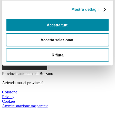
Dove siamo
Chi siamo
Mostra dettagli
Contattaci
Ritorna alla pagina principale
Social Media
Accetta tutti
WhatsApp
Facebook
Instagram
Accetta selezionati
Youtube
Podcast
Facciamo parte di
Partner
Rifiuta
Provincia autonoma di Bolzano
Azienda musei provinciali
Colofone
Privacy
Cookies
Amministrazione trasparente