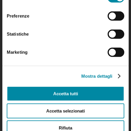
consenso
Orario d'apertura
Preferenze
Prenotazioni
Statistiche
Link
Marketing
Social Media
Mostra dettagli
Partner
Accetta tutti
Accetta selezionati
Colofone
Privacy
Rifiuta