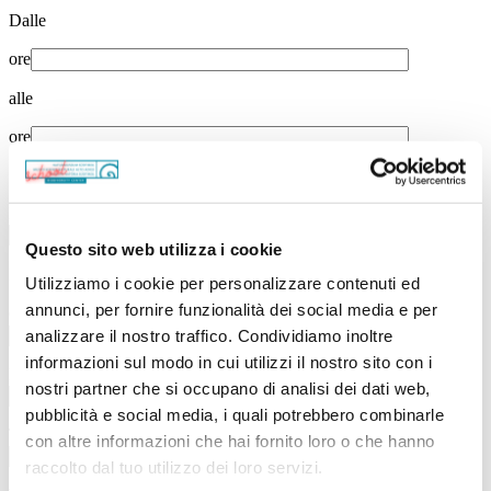
Dalle
ore
alle
ore
Scuola
Nome della scuola
Questo sito web utilizza i cookie
Località
Utilizziamo i cookie per personalizzare contenuti ed
annunci, per fornire funzionalità dei social media e per
Classe(p.e. 1A, 1B ...)
analizzare il nostro traffico. Condividiamo inoltre
informazioni sul modo in cui utilizzi il nostro sito con i
Numero di studenti
nostri partner che si occupano di analisi dei dati web,
pubblicità e social media, i quali potrebbero combinarle
Tipo di scuola*
con altre informazioni che hai fornito loro o che hanno
raccolto dal tuo utilizzo dei loro servizi.