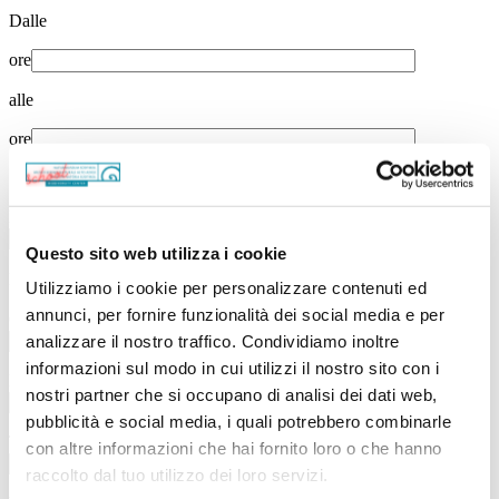
Dalle
ore
alle
ore
Scuola
Nome della scuola
Questo sito web utilizza i cookie
Località
Utilizziamo i cookie per personalizzare contenuti ed
annunci, per fornire funzionalità dei social media e per
Classe(p.e. 1A, 1B ...)
analizzare il nostro traffico. Condividiamo inoltre
informazioni sul modo in cui utilizzi il nostro sito con i
Numero di studenti
nostri partner che si occupano di analisi dei dati web,
pubblicità e social media, i quali potrebbero combinarle
Tipo di scuola*
con altre informazioni che hai fornito loro o che hanno
raccolto dal tuo utilizzo dei loro servizi.