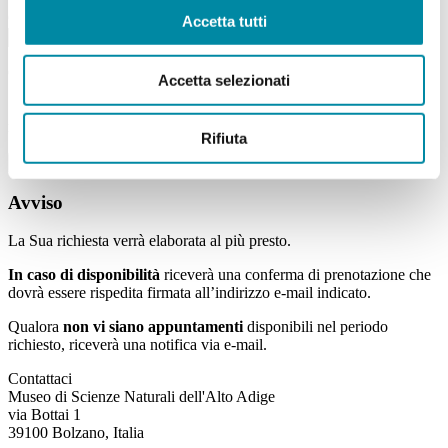
Giorno della settimana
Accetta tutti
Campi con * sono obbligatori
Accetta selezionati
Ho letto e compreso
l’informativa
e acconsento al trattamento dei
miei dati personali.
Rifiuta
Bitte lasse dieses Feld leer.
Avviso
La Sua richiesta verrà elaborata al più presto.
In caso di
disponibilità
riceverà una conferma di prenotazione che
dovrà essere rispedita firmata all’indirizzo e-mail indicato.
Qualora
non vi siano appuntamenti
disponibili nel periodo
richiesto, riceverà una notifica via e-mail.
Contattaci
Museo di Scienze Naturali dell'Alto Adige
via Bottai 1
39100 Bolzano, Italia