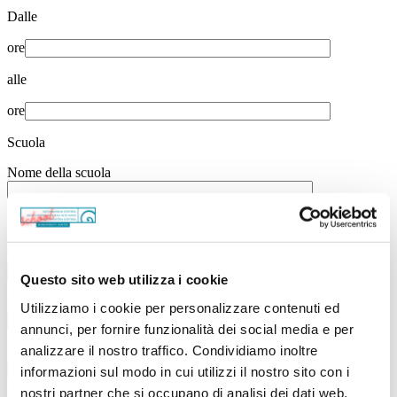
Dalle
ore
alle
ore
Scuola
Nome della scuola
Località
Classe(p.e. 1A, 1B ...)
Questo sito web utilizza i cookie
Numero di studenti
Utilizziamo i cookie per personalizzare contenuti ed
annunci, per fornire funzionalità dei social media e per
analizzare il nostro traffico. Condividiamo inoltre
Tipo di scuola*
informazioni sul modo in cui utilizzi il nostro sito con i
nostri partner che si occupano di analisi dei dati web,