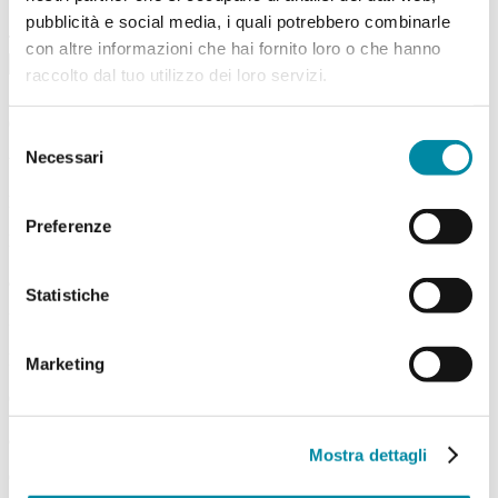
Visita
pubblicità e social media, i quali potrebbero combinarle
Titolo dell’attività didattica desiderata*
con altre informazioni che hai fornito loro o che hanno
raccolto dal tuo utilizzo dei loro servizi.
Se l’attività è richiesta in L2 specificare la tipologia (Variante A, B o
C)
Selezione
Necessari
del
Vorrei svolgere l’attività richiesta...
consenso
Da
Preferenze
Data
a
Statistiche
Data
Dalle
Marketing
Ore
alle
Mostra dettagli
Ore