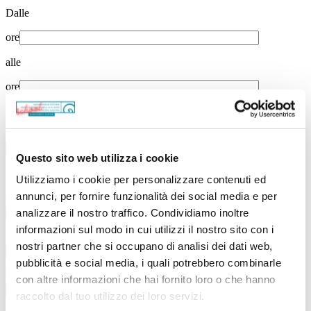
Dalle
ore
alle
ore
Scuola
Nome della scuola
Questo sito web utilizza i cookie
Località
Utilizziamo i cookie per personalizzare contenuti ed
annunci, per fornire funzionalità dei social media e per
Classe(p.e. 1A, 1B ...)
analizzare il nostro traffico. Condividiamo inoltre
informazioni sul modo in cui utilizzi il nostro sito con i
Numero di studenti
nostri partner che si occupano di analisi dei dati web,
pubblicità e social media, i quali potrebbero combinarle
Tipo di scuola*
con altre informazioni che hai fornito loro o che hanno
raccolto dal tuo utilizzo dei loro servizi.